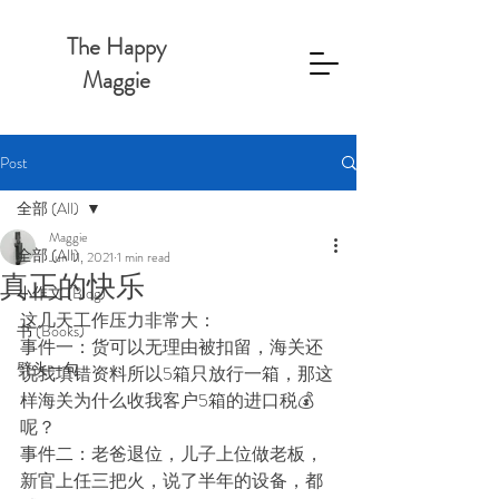
The Happy
Maggie
Post
全部 (All)
Maggie
全部 (All)
Jun 11, 2021
1 min read
真正的快乐
小作文 (Blog)
这几天工作压力非常大：
书 (Books)
事件一：货可以无理由被扣留，海关还
劈头一句
说我填错资料所以5箱只放行一箱，那这
样海关为什么收我客户5箱的进口税💰
呢？
事件二：老爸退位，儿子上位做老板，
新官上任三把火，说了半年的设备，都